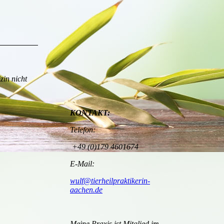
18222104_1456310601057317_240754756127
zin nicht
KONTAKT:
Telefon:
+49 (0)179 4601674
E-Mail:
wulf@tierheilpraktikerin-
aachen.de
Meine Praxis ist Mitglied im