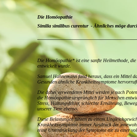
Die Homöopathie
Similia similibus curentur - Ähnliches möge durc
Die Homöopathie* ist eine sanfte Heilmethode, d
entwickelt wurde.
Samuel Hahnemann fand heraus, dass ein Mittel dan
Gesunden ähnliche Krankheitssymptome hervorruft
Die dabei verwendeten Mittel werden je nach Poten
die Homöopathie ursprünglich für Menschen entwicke
Stress, Haltungsfehler, schlechte Ernährung, Be
unserer Tiere ebenso.
Diese Belastungen führen zu einem Ungleichgewich
Krankheitssymptome immer Ausdruck der innewohnen
reine Unterdrückung der Symptome nie zu einer vol