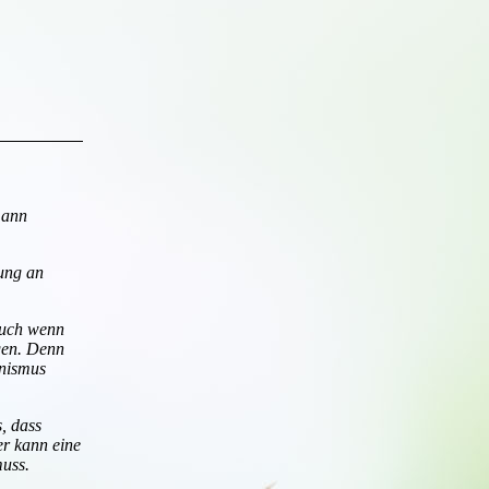
mann
hung an
Auch wenn
agen. Denn
anismus
, dass
r kann eine
muss.