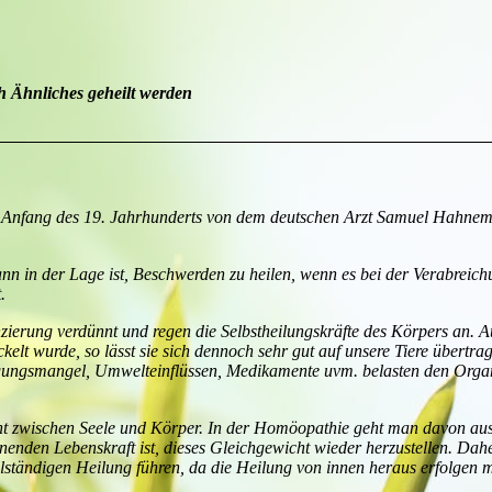
h Ähnliches geheilt werden
ie Anfang des 19. Jahrhunderts von dem deutschen Arzt Samuel Hahne
n in der Lage ist, Beschwerden zu heilen, wenn es bei der Verabreic
.
zierung verdünnt und regen die Selbstheilungskräfte des Körpers an. 
lt wurde, so lässt sie sich dennoch sehr gut auf unsere Tiere übertr
wegungsmangel, Umwelteinflüssen, Medikamente uvm. belasten den Org
t zwischen Seele und Körper. In der Homöopathie geht man davon aus
den Lebenskraft ist, dieses Gleichgewicht wieder herzustellen. Dahe
lständigen Heilung führen, da die Heilung von innen heraus erfolgen 